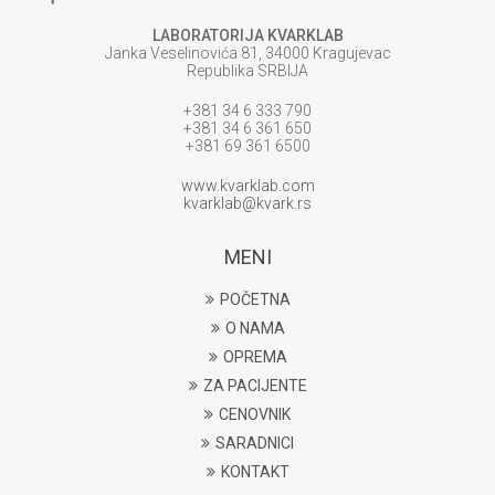
LABORATORIJA KVARKLAB
Janka Veselinovića 81, 34000 Kragujevac
Republika SRBIJA
+381 34 6 333 790
+381 34 6 361 650
+381 69 361 6500
www.kvarklab.com
kvarklab@kvark.rs
MENI
POČETNA
O NAMA
OPREMA
ZA PACIJENTE
CENOVNIK
SARADNICI
KONTAKT