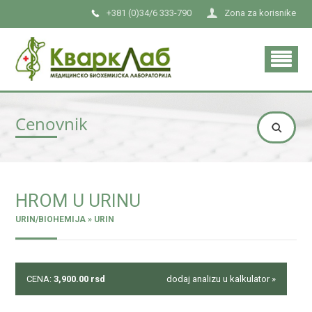
+381 (0)34/6 333-790
Zona za korisnike
Cenovnik
HROM U URINU
URIN/BIOHEMIJA » URIN
CENA:
3,900.00
rsd
dodaj analizu u kalkulator »