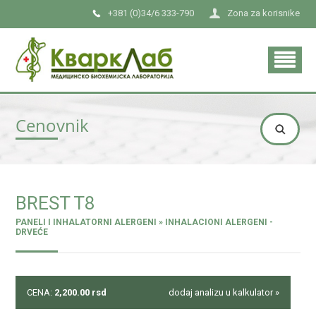
+381 (0)34/6 333-790
Zona za korisnike
Cenovnik
BREST T8
PANELI I INHALATORNI ALERGENI » INHALACIONI ALERGENI -
DRVEĆE
CENA:
2,200.00
rsd
dodaj analizu u kalkulator »