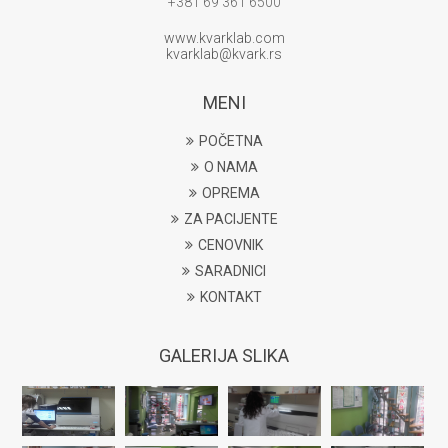
+381 69 361 6500
www.kvarklab.com
kvarklab@kvark.rs
MENI
POČETNA
O NAMA
OPREMA
ZA PACIJENTE
CENOVNIK
SARADNICI
KONTAKT
GALERIJA SLIKA