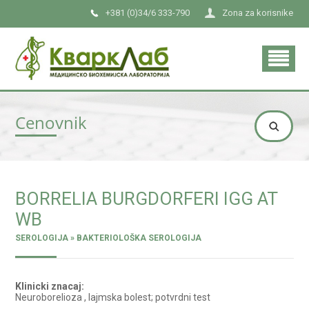
+381 (0)34/6 333-790
Zona za korisnike
Cenovnik
BORRELIA BURGDORFERI IGG AT
WB
SEROLOGIJA » BAKTERIOLOŠKA SEROLOGIJA
Klinicki znacaj:
Neuroborelioza , lajmska bolest; potvrdni test