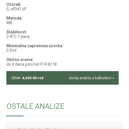
Uzorak:
S, eP,hP, cP
Metoda:
WB
Stabilnost:
2-8˚C 7 dana
Minimalna zapremina uzorka:
0.5ml
Obrtno vreme:
do 4 dana pon/čet P/R 8/18
CENA:
4,600.00
rsd
dodaj analizu u kalkulator »
OSTALE ANALIZE