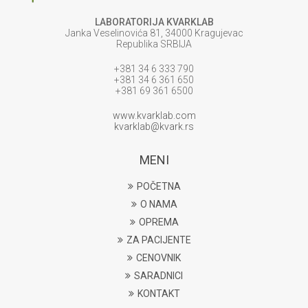
LABORATORIJA KVARKLAB
Janka Veselinovića 81, 34000 Kragujevac
Republika SRBIJA
+381 34 6 333 790
+381 34 6 361 650
+381 69 361 6500
www.kvarklab.com
kvarklab@kvark.rs
MENI
POČETNA
O NAMA
OPREMA
ZA PACIJENTE
CENOVNIK
SARADNICI
KONTAKT