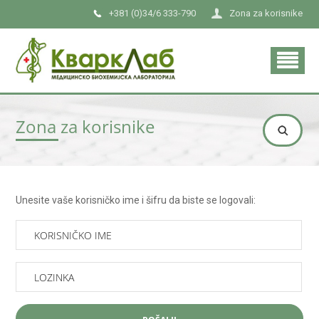
+381 (0)34/6 333-790
Zona za korisnike
Zona za korisnike
Unesite vaše korisničko ime i šifru da biste se logovali: