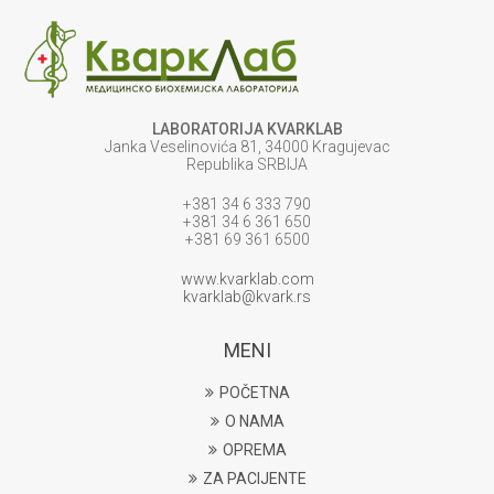
LABORATORIJA KVARKLAB
Janka Veselinovića 81, 34000 Kragujevac
Republika SRBIJA
+381 34 6 333 790
+381 34 6 361 650
+381 69 361 6500
www.kvarklab.com
kvarklab@kvark.rs
MENI
POČETNA
O NAMA
OPREMA
ZA PACIJENTE