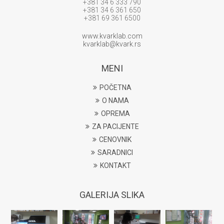
+381 34 6 333 790
+381 34 6 361 650
+381 69 361 6500
www.kvarklab.com
kvarklab@kvark.rs
MENI
POČETNA
O NAMA
OPREMA
ZA PACIJENTE
CENOVNIK
SARADNICI
KONTAKT
GALERIJA SLIKA