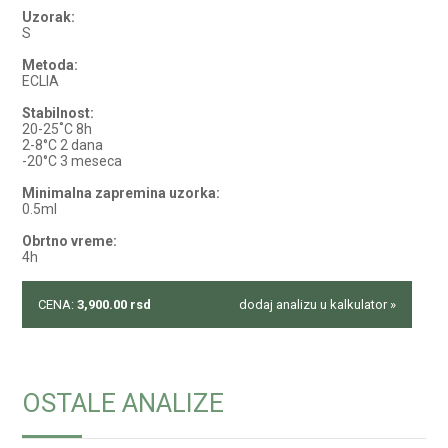
Uzorak:
S
Metoda:
ECLIA
Stabilnost:
20-25˚C 8h
2-8°C 2 dana
-20°C 3 meseca
Minimalna zapremina uzorka:
0.5ml
Obrtno vreme:
4h
CENA:
3,900.00
rsd
dodaj analizu u kalkulator »
OSTALE ANALIZE