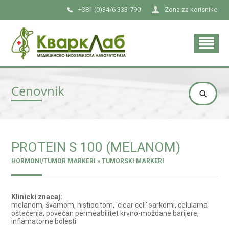
+381 (0)34/6 333-790
Zona za korisnike
Cenovnik
PROTEIN S 100 (MELANOM)
HORMONI/TUMOR MARKERI » TUMORSKI MARKERI
Klinicki znacaj:
melanom, švamom, histiocitom, 'clear cell' sarkomi, celularna
oštećenja, povećan permeabilitet krvno-moždane barijere,
inflamatorne bolesti