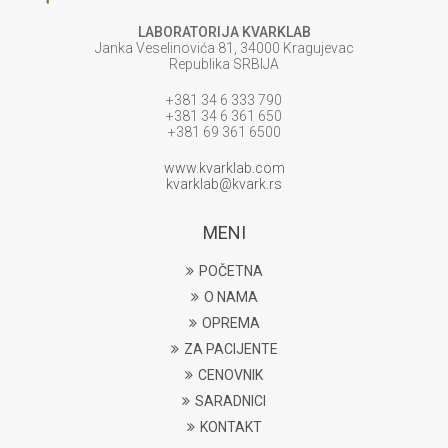
LABORATORIJA KVARKLAB
Janka Veselinovića 81, 34000 Kragujevac
Republika SRBIJA
+381 34 6 333 790
+381 34 6 361 650
+381 69 361 6500
www.kvarklab.com
kvarklab@kvark.rs
MENI
POČETNA
O NAMA
OPREMA
ZA PACIJENTE
CENOVNIK
SARADNICI
KONTAKT