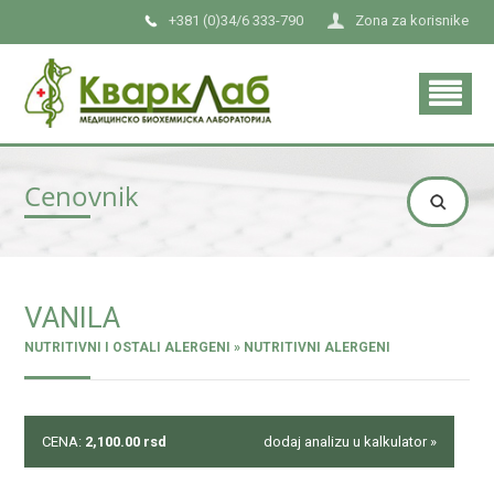
+381 (0)34/6 333-790
Zona za korisnike
Cenovnik
VANILA
NUTRITIVNI I OSTALI ALERGENI » NUTRITIVNI ALERGENI
CENA:
2,100.00
rsd
dodaj analizu u kalkulator »