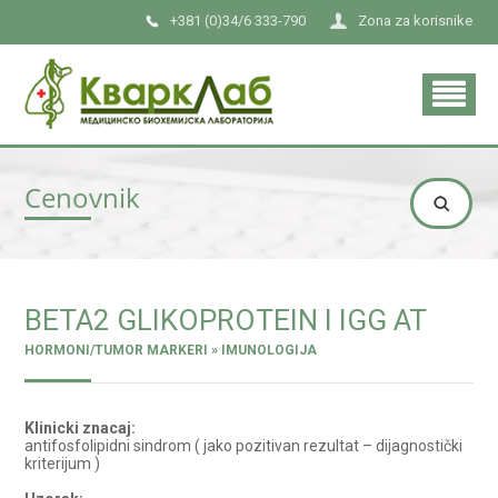
+381 (0)34/6 333-790
Zona za korisnike
Cenovnik
BETA2 GLIKOPROTEIN I IGG AT
HORMONI/TUMOR MARKERI » IMUNOLOGIJA
Klinicki znacaj:
antifosfolipidni sindrom ( jako pozitivan rezultat – dijagnostički
kriterijum )