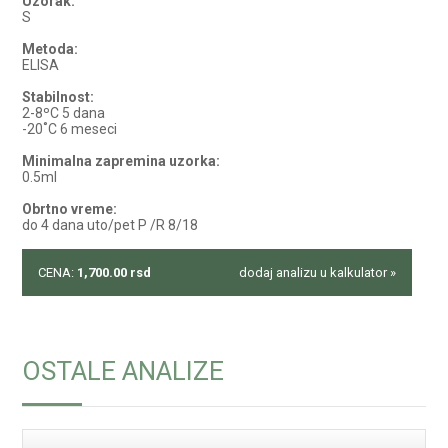
Uzorak:
S
Metoda:
ELISA
Stabilnost:
2-8ºC 5 dana
-20˚C 6 meseci
Minimalna zapremina uzorka:
0.5ml
Obrtno vreme:
do 4 dana uto/pet P /R 8/18
CENA:
1,700.00
rsd
dodaj analizu u kalkulator »
OSTALE ANALIZE