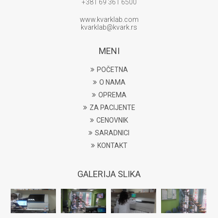
+381 69 361 6500
www.kvarklab.com
kvarklab@kvark.rs
MENI
POČETNA
O NAMA
OPREMA
ZA PACIJENTE
CENOVNIK
SARADNICI
KONTAKT
GALERIJA SLIKA