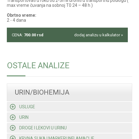
Transportovati u roku od 2-3h ili uroniti u transportnu podlogu (
max vreme čuvanja na sobnoj T0 24 – 48 h )
Obrtno vreme:
2 - 4 dana
CENA:
700.00
rsd
dodaj analizu u kalkulator »
OSTALE ANALIZE
URIN/BIOHEMIJA
USLUGE
URIN
DROGE I LEKOVI U URINU
KRVNA SLIKA I MARKERI INFLAMACIJE