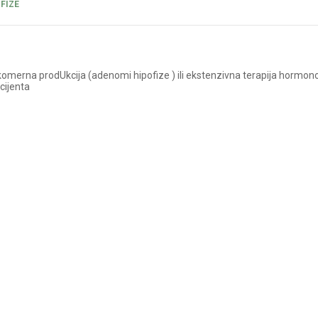
FIZE
ekomerna prodUkcija (adenomi hipofize ) ili ekstenzivna terapija hormo
cijenta