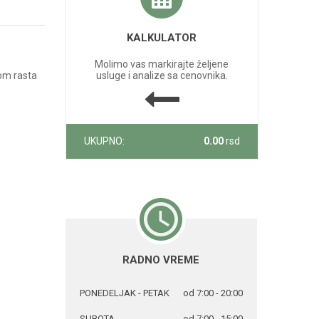
KALKULATOR
Molimo vas markirajte željene
nom rasta
usluge i analize sa cenovnika.
UKUPNO:
0.00
rsd
RADNO VREME
PONEDELJAK - PETAK
od 7:00 - 20:00
SUBOTA
od 7:00 - 15:00