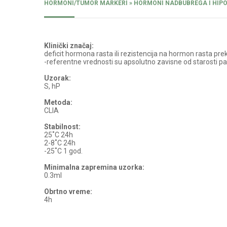
HORMONI/TUMOR MARKERI » HORMONI NADBUBREGA I HIPO
Klinički značaj:
deficit hormona rasta ili rezistencija na hormon rasta pr
-referentne vrednosti su apsolutno zavisne od starosti pa
Uzorak:
S, hP
Metoda:
CLIA
Stabilnost:
25˚C 24h
2-8˚C 24h
-25˚C 1 god.
Minimalna zapremina uzorka:
0.3ml
Obrtno vreme:
4h