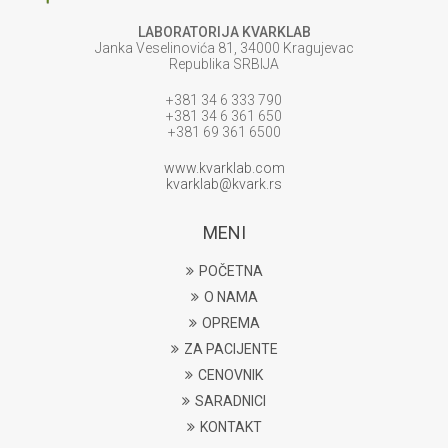
LABORATORIJA KVARKLAB
Janka Veselinovića 81, 34000 Kragujevac
Republika SRBIJA
+381 34 6 333 790
+381 34 6 361 650
+381 69 361 6500
www.kvarklab.com
kvarklab@kvark.rs
MENI
POČETNA
O NAMA
OPREMA
ZA PACIJENTE
CENOVNIK
SARADNICI
KONTAKT