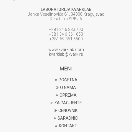
LABORATORIJA KVARKLAB
Janka Veselinovića 81, 34000 Kragujevac
Republika SRBIJA
+381 34 6 333 790
+381 34 6 361 650
+381 69 361 6500
www.kvarklab.com
kvarklab@kvark.rs
MENI
POČETNA
O NAMA
OPREMA
ZA PACIJENTE
CENOVNIK
SARADNICI
KONTAKT