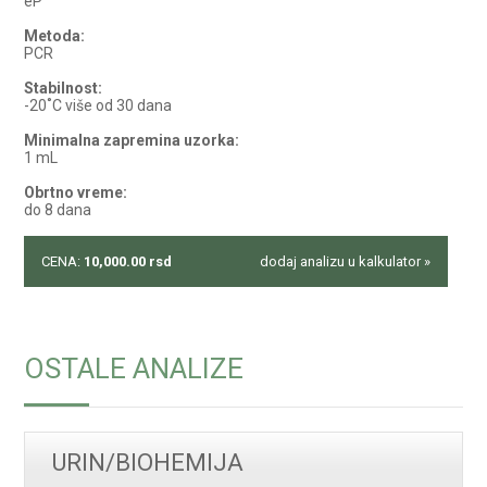
eP
Metoda:
PCR
Stabilnost:
-20˚C više od 30 dana
Minimalna zapremina uzorka:
1 mL
Obrtno vreme:
do 8 dana
CENA:
10,000.00
rsd
dodaj analizu u kalkulator »
OSTALE ANALIZE
URIN/BIOHEMIJA