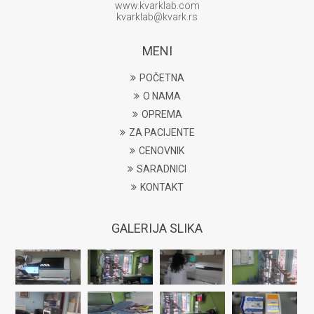
www.kvarklab.com
kvarklab@kvark.rs
MENI
POČETNA
O NAMA
OPREMA
ZA PACIJENTE
CENOVNIK
SARADNICI
KONTAKT
GALERIJA SLIKA