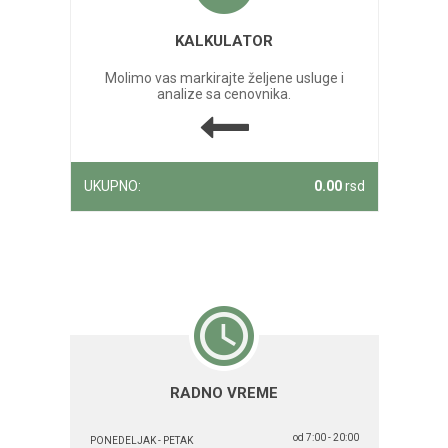
KALKULATOR
Molimo vas markirajte željene usluge i
analize sa cenovnika.
UKUPNO:
0.00
rsd
RADNO VREME
od 7:00 - 20:00
PONEDELJAK - PETAK