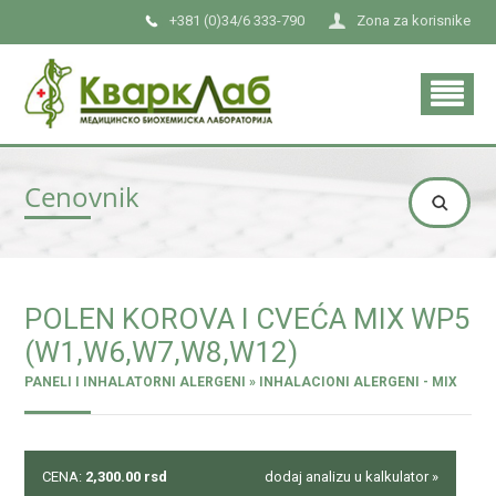
+381 (0)34/6 333-790
Zona za korisnike
Cenovnik
POLEN KOROVA I CVEĆA MIX WP5
(W1,W6,W7,W8,W12)
PANELI I INHALATORNI ALERGENI » INHALACIONI ALERGENI - MIX
CENA:
2,300.00
rsd
dodaj analizu u kalkulator »