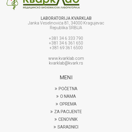
LABORATORIJA KVARKLAB
Janka Veselinovića 81, 34000 Kragujevac
Republika SRBIJA
+381 34 6 333 790
+381 34 6 361 650
+381 69 361 6500
www.kvarklab.com
kvarklab@kvark.rs
MENI
POČETNA
O NAMA
OPREMA
ZA PACIJENTE
CENOVNIK
SARADNICI