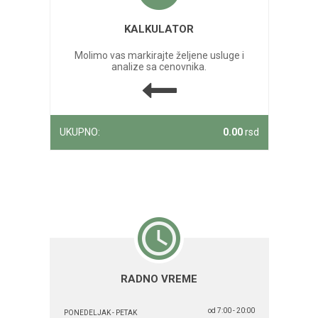
KALKULATOR
Molimo vas markirajte željene usluge i
analize sa cenovnika.
UKUPNO:
0.00
rsd
RADNO VREME
od 7:00 - 20:00
PONEDELJAK - PETAK