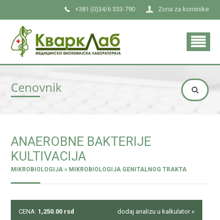
+381 (0)34/6 333-790
Zona za korisnike
Cenovnik
ANAEROBNE BAKTERIJE
KULTIVACIJA
MIKROBIOLOGIJA » MIKROBIOLOGIJA GENITALNOG TRAKTA
CENA:
1,250.00
rsd
dodaj analizu u kalkulator »