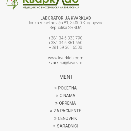
LABORATORIJA KVARKLAB
Janka Veselinovića 81, 34000 Kragujevac
Republika SRBIJA
+381 34 6 333 790
+381 34 6 361 650
+381 69 361 6500
www.kvarklab.com
kvarklab@kvark.rs
MENI
POČETNA
O NAMA
OPREMA
ZA PACIJENTE
CENOVNIK
SARADNICI