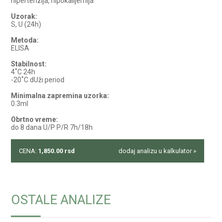
hipertenzija, hipokalijemija
Uzorak:
S, U (24h)
Metoda:
ELISA
Stabilnost:
4˚C 24h
-20˚C dUži period
Minimalna zapremina uzorka:
0.3ml
Obrtno vreme:
do 8 dana U/P P/R 7h/18h
CENA:
1,850.00
rsd
dodaj analizu u kalkulator »
OSTALE ANALIZE