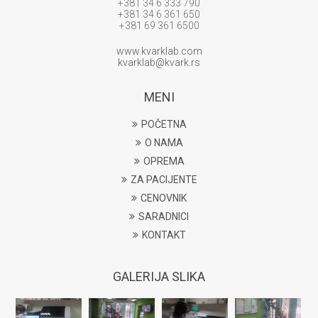
+381 34 6 333 790
+381 34 6 361 650
+381 69 361 6500
www.kvarklab.com
kvarklab@kvark.rs
MENI
POČETNA
O NAMA
OPREMA
ZA PACIJENTE
CENOVNIK
SARADNICI
KONTAKT
GALERIJA SLIKA