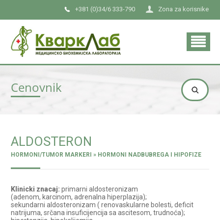
+381 (0)34/6 333-790
Zona za korisnike
Cenovnik
ALDOSTERON
HORMONI/TUMOR MARKERI » HORMONI NADBUBREGA I HIPOFIZE
Klinicki znacaj:
primarni aldosteronizam
(adenom, karcinom, adrenalna hiperplazija);
sekundarni aldosteronizam ( renovaskularne bolesti, deficit
natrijuma, srčana insuficijencija sa ascitesom, trudnoća);