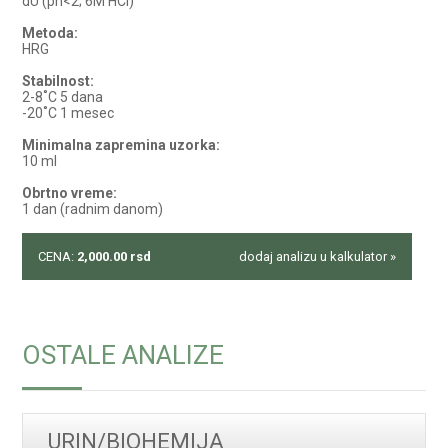
dU (ph<2; 6M HCl)
Metoda:
HRG
Stabilnost:
2-8˚C 5 dana
-20˚C 1 mesec
Minimalna zapremina uzorka:
10 ml
Obrtno vreme:
1 dan (radnim danom)
CENA:
2,000.00
rsd
dodaj analizu u kalkulator »
OSTALE ANALIZE
URIN/BIOHEMIJA