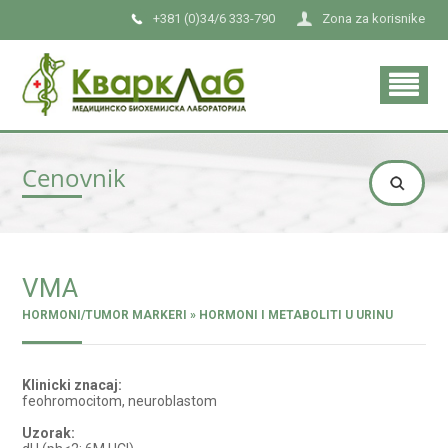
+381 (0)34/6 333-790
Zona za korisnike
Cenovnik
VMA
HORMONI/TUMOR MARKERI » HORMONI I METABOLITI U URINU
Klinicki znacaj:
feohromocitom, neuroblastom
Uzorak: