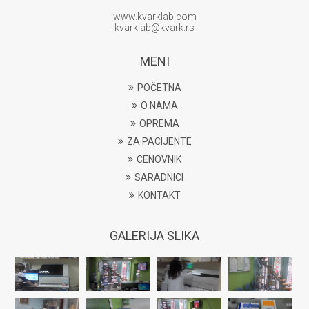
www.kvarklab.com
kvarklab@kvark.rs
MENI
POČETNA
O NAMA
OPREMA
ZA PACIJENTE
CENOVNIK
SARADNICI
KONTAKT
GALERIJA SLIKA