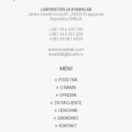
LABORATORIJA KVARKLAB
Janka Veselinovića 81, 34000 Kragujevac
Republika SRBIJA
+381 34 6 333 790
+381 34 6 361 650
+381 69 361 6500
www.kvarklab.com
kvarklab@kvark.rs
MENI
POČETNA
O NAMA
OPREMA
ZA PACIJENTE
CENOVNIK
SARADNICI
KONTAKT