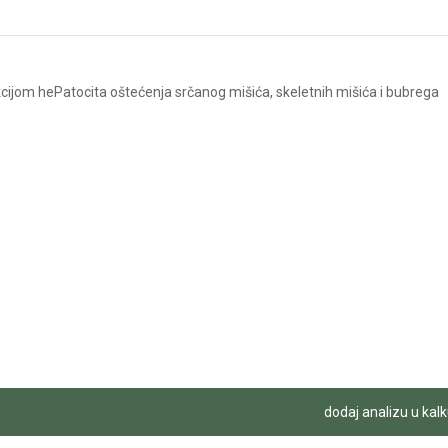
kcijom hePatocita oštećenja srčanog mišića, skeletnih mišića i bubrega
dodaj analizu u kalk