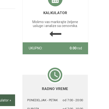
KALKULATOR
Molimo vas markirajte željene
usluge i analize sa cenovnika.
UKUPNO:
0.00
rsd
RADNO VREME
ulator »
PONEDELJAK - PETAK
od 7:00 - 20:00
SUBOTA
od 7:00 - 15:00