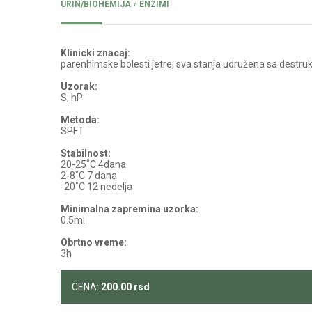
URIN/BIOHEMIJA » ENZIMI
Klinicki znacaj:
parenhimske bolesti jetre, sva stanja udružena sa destru
Uzorak:
S, hP
Metoda:
SPFT
Stabilnost:
20-25˚C 4dana
2-8˚C 7 dana
-20˚C 12 nedelja
Minimalna zapremina uzorka:
0.5ml
Obrtno vreme:
3h
CENA:
200.00
rsd