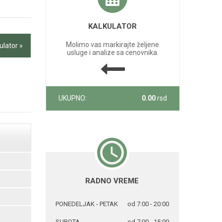
KALKULATOR
Molimo vas markirajte željene
ulator »
usluge i analize sa cenovnika.
UKUPNO:
0.00
rsd
RADNO VREME
PONEDELJAK - PETAK
od 7:00 - 20:00
SUBOTA
od 7:00 - 15:00