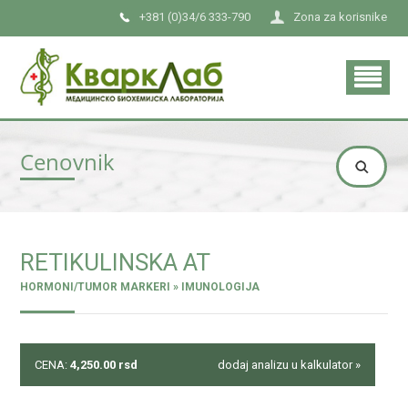
+381 (0)34/6 333-790
Zona za korisnike
Cenovnik
RETIKULINSKA AT
HORMONI/TUMOR MARKERI » IMUNOLOGIJA
CENA:
4,250.00
rsd
dodaj analizu u kalkulator »