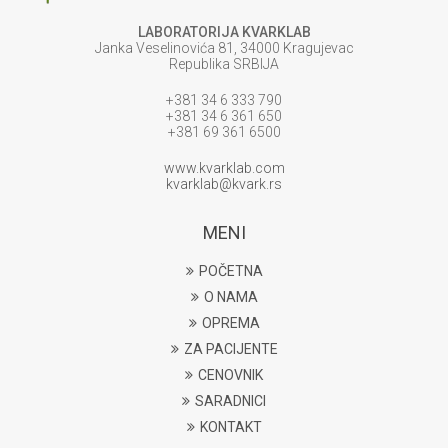
LABORATORIJA KVARKLAB
Janka Veselinovića 81, 34000 Kragujevac
Republika SRBIJA
+381 34 6 333 790
+381 34 6 361 650
+381 69 361 6500
www.kvarklab.com
kvarklab@kvark.rs
MENI
POČETNA
O NAMA
OPREMA
ZA PACIJENTE
CENOVNIK
SARADNICI
KONTAKT