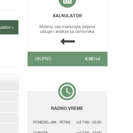
KALKULATOR
Molimo vas markirajte željene
ulator »
usluge i analize sa cenovnika.
UKUPNO:
0.00
rsd
RADNO VREME
PONEDELJAK - PETAK
od 7:00 - 20:00
SUBOTA
od 7:00 - 15:00