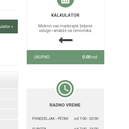
KALKULATOR
Molimo vas markirajte željene
ulator »
usluge i analize sa cenovnika.
UKUPNO:
0.00
rsd
RADNO VREME
PONEDELJAK - PETAK
od 7:00 - 20:00
SUBOTA
od 7:00 - 15:00