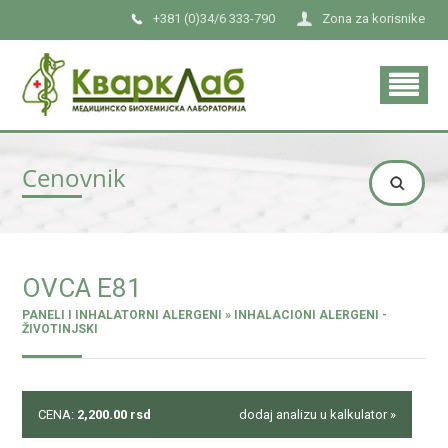
+381 (0)34/6 333-790
Zona za korisnike
Cenovnik
OVCA E81
PANELI I INHALATORNI ALERGENI » INHALACIONI ALERGENI -
ŽIVOTINJSKI
CENA:
2,200.00
rsd
dodaj analizu u kalkulator »