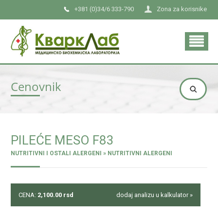
+381 (0)34/6 333-790
Zona za korisnike
Cenovnik
PILEĆE MESO F83
NUTRITIVNI I OSTALI ALERGENI » NUTRITIVNI ALERGENI
CENA:
2,100.00
rsd
dodaj analizu u kalkulator »