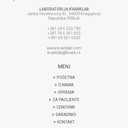
LABORATORIJA KVARKLAB
Janka Veselinovića 81, 34000 Kragujevac
Republika SRBIJA
+381 34 6 333 790
+381 34 6 361 650
+381 69 361 6500
www.kvarklab.com
kvarklab@kvark.rs
MENI
POČETNA
O NAMA
OPREMA
ZA PACIJENTE
CENOVNIK
SARADNICI
KONTAKT