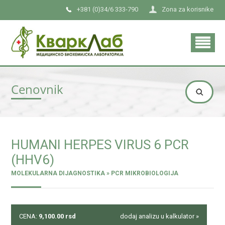
+381 (0)34/6 333-790
Zona za korisnike
Cenovnik
HUMANI HERPES VIRUS 6 PCR
(HHV6)
MOLEKULARNA DIJAGNOSTIKA » PCR MIKROBIOLOGIJA
CENA:
9,100.00
rsd
dodaj analizu u kalkulator »