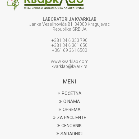
LABORATORIJA KVARKLAB
Janka Veselinovića 81, 34000 Kragujevac
Republika SRBIJA
+381 34 6 333 790
+381 34 6 361 650
+381 69 361 6500
www.kvarklab.com
kvarklab@kvark.rs
MENI
POČETNA
O NAMA
OPREMA
ZA PACIJENTE
CENOVNIK
SARADNICI