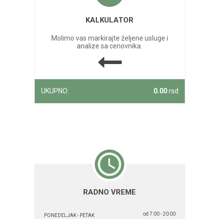
KALKULATOR
Molimo vas markirajte željene usluge i
analize sa cenovnika.
UKUPNO:
0.00
rsd
RADNO VREME
od 7:00 - 20:00
PONEDELJAK - PETAK