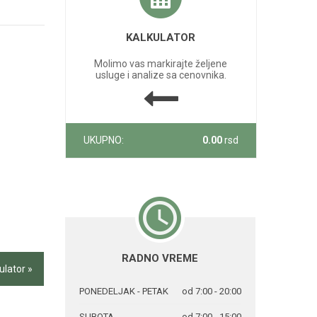
KALKULATOR
Molimo vas markirajte željene
usluge i analize sa cenovnika.
UKUPNO:
0.00
rsd
RADNO VREME
ulator »
PONEDELJAK - PETAK
od 7:00 - 20:00
SUBOTA
od 7:00 - 15:00