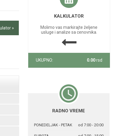
KALKULATOR
Molimo vas markirajte željene
ulator »
usluge i analize sa cenovnika.
UKUPNO:
0.00
rsd
RADNO VREME
PONEDELJAK - PETAK
od 7:00 - 20:00
SUBOTA
od 7:00 - 15:00