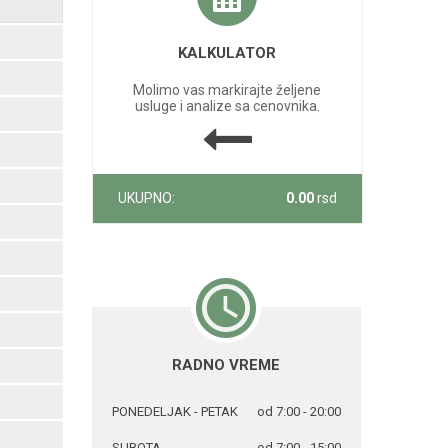
KALKULATOR
Molimo vas markirajte željene
usluge i analize sa cenovnika.
UKUPNO:
0.00
rsd
RADNO VREME
PONEDELJAK - PETAK
od 7:00 - 20:00
SUBOTA
od 7:00 - 15:00