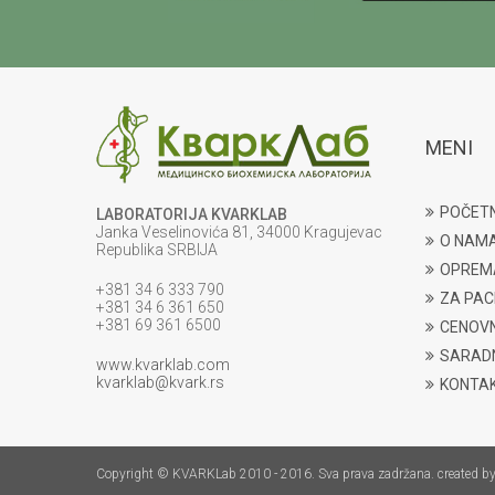
MENI
POČET
LABORATORIJA KVARKLAB
Janka Veselinovića 81, 34000 Kragujevac
O NAM
Republika SRBIJA
OPREM
+381 34 6 333 790
ZA PAC
+381 34 6 361 650
+381 69 361 6500
CENOVN
SARADN
www.kvarklab.com
kvarklab@kvark.rs
KONTA
Copyright © KVARKLab 2010 - 2016. Sva prava zadržana. created b