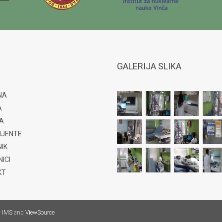
GALERIJA SLIKA
NA
A
A
IJENTE
IK
ICI
KT
y
IMS
and
ViewSource