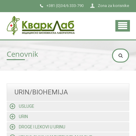
+381 (0)34/6 333-790
Zona za korisnike
Cenovnik
URIN/BIOHEMIJA
USLUGE
URIN
DROGE I LEKOVI U URINU