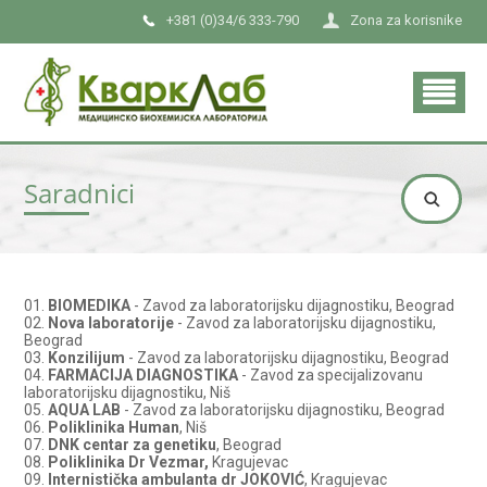
+381 (0)34/6 333-790
Zona za korisnike
Saradnici
01.
BIOMEDIKA
- Zavod za laboratorijsku dijagnostiku, Beograd
02.
Nova laboratorije
- Zavod za laboratorijsku dijagnostiku,
Beograd
03.
Konzilijum
- Zavod za laboratorijsku dijagnostiku, Beograd
04.
FARMACIJA DIAGNOSTIKA
- Zavod za specijalizovanu
laboratorijsku dijagnostiku, Niš
05.
AQUA LAB
- Zavod za laboratorijsku dijagnostiku, Beograd
06.
Poliklinika Human
, Niš
07.
DNK centar za genetiku
, Beograd
08.
Poliklinika Dr Vezmar,
Kragujevac
09.
Internistička ambulanta dr JOKOVIĆ
, Kragujevac