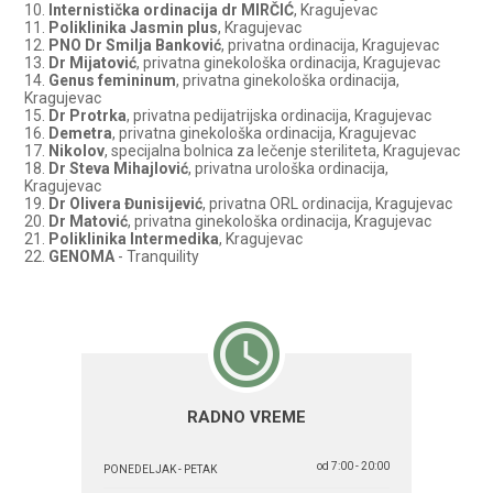
10.
Internistička ordinacija dr MIRČIĆ
, Kragujevac
11.
Poliklinika Jasmin plus
, Kragujevac
12.
PNO Dr Smilja Banković
, privatna ordinacija, Kragujevac
13.
Dr Mijatović
, privatna ginekološka ordinacija, Kragujevac
14.
Genus femininum
, privatna ginekološka ordinacija,
Kragujevac
15.
Dr Protrka
, privatna pedijatrijska ordinacija, Kragujevac
16.
Demetra
, privatna ginekološka ordinacija, Kragujevac
17.
Nikolov
, specijalna bolnica za lečenje steriliteta, Kragujevac
18.
Dr Steva Mihajlović
, privatna urološka ordinacija,
Kragujevac
19.
Dr Olivera Đunisijević
, privatna ORL ordinacija, Kragujevac
20.
Dr Matović
, privatna ginekološka ordinacija, Kragujevac
21.
Poliklinika Intermedika
, Kragujevac
22.
GENOMA
- Tranquility
RADNO VREME
od 7:00 - 20:00
PONEDELJAK - PETAK